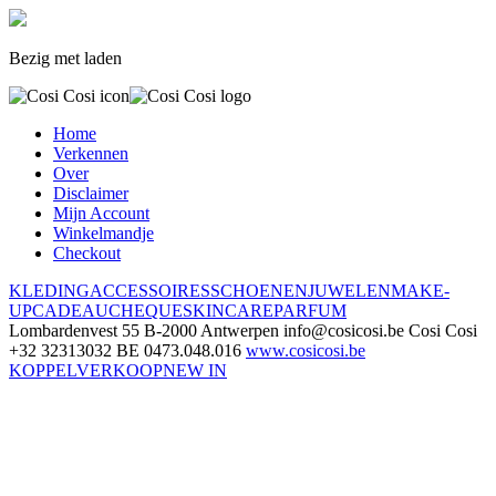
Bezig met laden
Home
Verkennen
Over
Disclaimer
Mijn Account
Winkelmandje
Checkout
KLEDING
ACCESSOIRES
SCHOENEN
JUWELEN
MAKE-
UP
CADEAUCHEQUE
SKINCARE
PARFUM
Lombardenvest 55
B-2000 Antwerpen
info@cosicosi.be
Cosi Cosi
+32 32313032
BE 0473.048.016
www.cosicosi.be
KOPPELVERKOOP
NEW IN