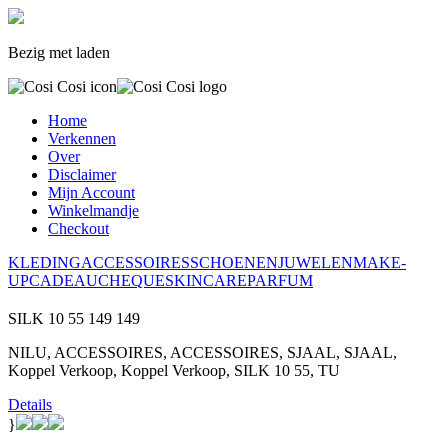
Bezig met laden
Home
Verkennen
Over
Disclaimer
Mijn Account
Winkelmandje
Checkout
KLEDING
ACCESSOIRES
SCHOENEN
JUWELEN
MAKE-
UP
CADEAUCHEQUE
SKINCARE
PARFUM
SILK 10 55
149
149
NILU, ACCESSOIRES, ACCESSOIRES, SJAAL, SJAAL,
Koppel Verkoop, Koppel Verkoop, SILK 10 55, TU
Details
}